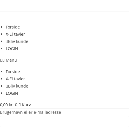
Skip
to
content
Forside
X-El tavler
Bliv kunde
LOGIN
Menu
Forside
X-El tavler
Bliv kunde
LOGIN
0,00
kr.
0
Kurv
Brugernavn eller e-mailadresse