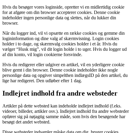
Hvis du besøger vores loginside, opretter vi en midlertidig cookie
for at afgøre om din browser accepterer cookies. Denne cookie
indeholder ingen personlige data og slettes, når du lukker din
browser.
Når du logger ind, vil vi opsætte en række cookies og gemme din
logininformation og dine valg af skærmvisning. Login cookies
holder i to dage, og skærmvalg cookies holder i et år. Hvis du
vælger “Husk mig”, vil dit login holde i to uger. Hvis du logger ud
af din konto, vil login cookierne forsvinde.
Hvis du redigerer eller udgiver en artikel, vil en yderligere cookie
blive gemt i din browser. Denne cookie indeholder ikke nogle
personlige data og opgiver simpelthen indlægsID på den artikel, du
lige har redigeret. Den udløber efter 1 dag.
Indlejret indhold fra andre websteder
Artikler på dette websted kan indeholde indlejret indhold (f.eks.
videoer, billeder, artikler osv.). Indlejret indhold fra andre websteder
opfører sig på nøjagtig samme måde, som hvis den besøgende har
besøgt det andet websted.
Disse websteder indsamler måske data om dig, bruger cookies,