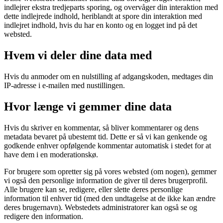
indlejrer ekstra tredjeparts sporing, og overvåger din interaktion med
dette indlejrede indhold, heriblandt at spore din interaktion med
indlejret indhold, hvis du har en konto og en logget ind på det
websted.
Hvem vi deler dine data med
Hvis du anmoder om en nulstilling af adgangskoden, medtages din
IP-adresse i e-mailen med nustillingen.
Hvor længe vi gemmer dine data
Hvis du skriver en kommentar, så bliver kommentarer og dens
metadata bevaret på ubestemt tid. Dette er så vi kan genkende og
godkende enhver opfølgende kommentar automatisk i stedet for at
have dem i en moderationskø.
For brugere som opretter sig på vores websted (om nogen), gemmer
vi også den personlige information de giver til deres brugerprofil.
Alle brugere kan se, redigere, eller slette deres personlige
information til enhver tid (med den undtagelse at de ikke kan ændre
deres brugernavn). Webstedets administratorer kan også se og
redigere den information.