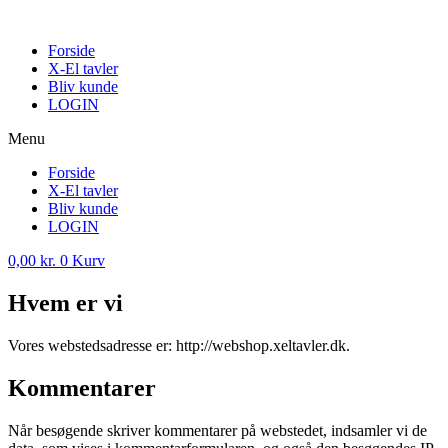
Skip
to
Forside
content
X-El tavler
Bliv kunde
LOGIN
Menu
Forside
X-El tavler
Bliv kunde
LOGIN
0,00
kr.
0
Kurv
Hvem er vi
Vores webstedsadresse er: http://webshop.xeltavler.dk.
Kommentarer
Når besøgende skriver kommentarer på webstedet, indsamler vi de