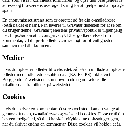
data, som vises i kommentarformularen, og også den besøgendes IP-
adresse og browserens user agent string for at hjælpe med at opdage
spam.
En anonymiseret streng som er oprettet ud fra din e-mailadresse
(også kaldet et hash), kan leveres til Gravatar tjenesten for at se om
du bruger denne. Gravatar tjenestens privatlivspolitik er tilgængelig
her: https://automattic.com/privacy/. Efter godkendelse af din
kommentar, vil dit profilbillede være synligt for offentligheden
sammen med din kommentar.
Medier
Hvis du uploader billeder til webstedet, så bør du undlade at uploade
billeder med indlejrede lokalitetsdata (EXIF GPS) inkluderet.
Besøgende på webstedet kan downloade og udtrække alle
lokalitetsdata fra billeder på webstedet.
Cookies
Hvis du skriver en kommentar på vores websted, kan du vælge at
gemme dit navn, e-mailadresse og websted i cookies. Disse er til din
bekvemmeligehed, så du ikke skal udfylde dine oplysninger igen,
når du skriver endnu en kommentar. Disse cookies vil holde i et år.