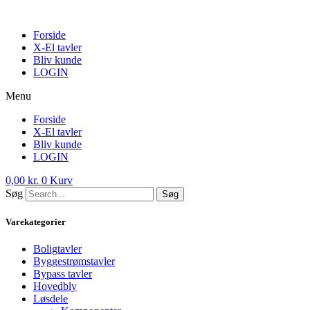
Skip
to
Forside
content
X-El tavler
Bliv kunde
LOGIN
Menu
Forside
X-El tavler
Bliv kunde
LOGIN
0,00
kr.
0
Kurv
Søg
Søg
Varekategorier
Boligtavler
Byggestrømstavler
Bypass tavler
Hovedbly
Løsdele