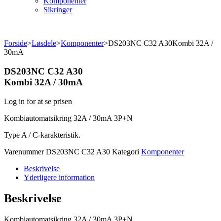
Komponenter
Sikringer
Forside
>
Løsdele
>
Komponenter
>
DS203NC C32 A30Kombi 32A /
30mA
DS203NC C32 A30
Kombi 32A / 30mA
Log in for at se prisen
Kombiautomatsikring 32A / 30mA 3P+N
Type A / C-karakteristik.
Varenummer
DS203NC C32 A30
Kategori
Komponenter
Beskrivelse
Yderligere information
Beskrivelse
Kombiautomatsikring 32A / 30mA 3P+N