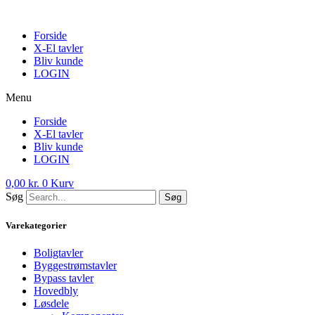
Skip
to
Forside
content
X-El tavler
Bliv kunde
LOGIN
Menu
Forside
X-El tavler
Bliv kunde
LOGIN
0,00
kr.
0
Kurv
Søg
Søg
Varekategorier
Boligtavler
Byggestrømstavler
Bypass tavler
Hovedbly
Løsdele