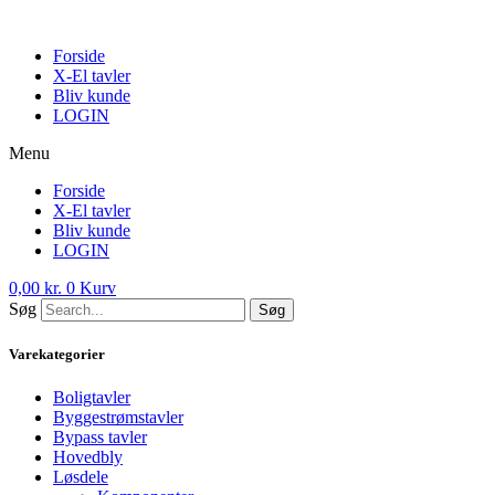
Skip
to
Forside
content
X-El tavler
Bliv kunde
LOGIN
Menu
Forside
X-El tavler
Bliv kunde
LOGIN
0,00
kr.
0
Kurv
Søg
Søg
Varekategorier
Boligtavler
Byggestrømstavler
Bypass tavler
Hovedbly
Løsdele